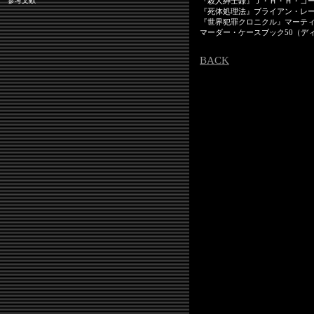
参考文献
『殺人紳士録』Ｊ・Ｈ・Ｈ・ゴ
『死体処理法』ブライアン・レ
『世界犯罪クロニクル』マーテ
マーダー・ケースブック50（デ
BACK