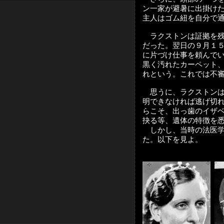
ン一家が避暑に出掛け
主人はゴム紐を自分で
ラクストンは証拠を残
だった。翌日の９月１
に片づけ仕事を頼んで
黒く汚れたカーペット
れという。これでは不
思うに、ラクストンは
明できなければ逃げ切
らこそ、出っ歯のイザ
抉る等、遺体の特徴を
しかし、当時の法医学
た。以下を見よ。