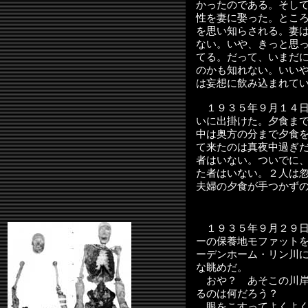
かったのである。そし
性を妻に娶った。とこ
を思い知らされる。妻
ない。いや、きっと思
てる。だって、いまだ
のかも知れない。いい
は妄想に飲み込まれて
１９３５年９月１４日
いに出掛けた。夕食ま
中は奥方の分まで夕食
て来たのは真夜中過ぎ
者はいない。ついでに
た者はいない。２人は
夫婦の夕食が手つかず
１９３５年９月２９日
ーの保養地モファット
ーデンホーム・リン川
な眺めだ。
おや？ あそこの川岸
るのは何だろう？
眼をこすってよくよく