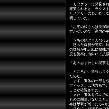
モファットで発見され
報道されると、ラクス
とメアリーの姿が見え
明していた。
「お宅の娘さんは洗濯
方がないので、家内の
うちの娘はそんなにふ
怒った両親が警察に届
の疑惑が地元紙に掲載
度も警察に出向いて抗
「あの忌まわしい記事
ところが、警察もラク
たのだ。
まず、遺体の一部を包
フィック』は地方版で
ことが確認された。
また、遺体を包んでい
ものに間違いないこと
布は母親が縫ったもの
さらに、頭部の一つを