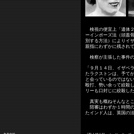
検視の便宜上「遺体２
ーインポーズ法（頭蓋
別する方法）によりイ
親指にわずかに残され
検察が主張した事件の
「９月１４日、イザベ
たラクストンは、予て
と会っているのではな
殴打、勢い余って絞殺
リーも口封じに絞殺し
真実も概ねそんなとこ
陪審はわずか１時間の
たインド人は、英国の