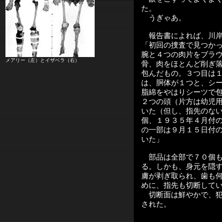
た。
うぎゃあ。
報告書によれば、川岸
「初回の捜査で見つか
腕と４つの肉片をブラ
メアリー（左）とイザベラ（右）
骨、肉をほとんど削ぎ
包んだもの。３つ目は
は、胴体が１つと、シ
脂綿をやはりシーツで
２つの頭（片方は幼児
いた（但し、指先のな
個、１９３５年４月付
の一部は９月１５日付
いた」
部品は全部で７０個も
る。しかも、身元を隠
膚が剥ぎ取られ、歯も
めに、指先も切断して
切断面は鮮やかで、犯
された。