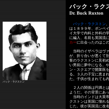
バック・ラク
Dr. Buck Ruxton
（
バック・ラクストン
は１８９９年、ボンベ
イ大学で内科と外科の
に編入、名前も英国流
カー
に
出会ったのはこ
当時のイザベラはヴァ
が、折り合いが悪くて
客のラクストンに見初
い男前に夢中になる。
ン・スクエアで開業医
る。３人の子宝に恵ま
た。子供が生まれても
バック・ラクストン
２人の関係は円満とは
ようだ。その背景にあ
当時のインドは大英帝
クストンは英国に憧れ
じた。彼が英国流に改