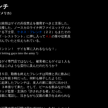
ンチ
メリカ）
統領はゲイの兵役禁止を撤廃すべきと主張した。
反撥した。ノースカロライナ州ファイエットヴィル
する下士官、
ケネス・フレンチ
（２２）もまたその
ズ・レストラント」に押し入って
４人
の客や従業員
叫んでいたと伝えられている。
リントン！ ゲイを軍に入れるならな！」
t letting gays into the army !）
ゲイ専門店ではないし、被害者にもゲイは１人も
彼はこのような蛮行に及んだのだろうか？
５日、勤務を終えたフレンチは同僚と共に飲みに
のは午前３時だった。何軒も梯子したようだ。
起床したフレンチは、友人の家に遊びに出かけ、
、３本借りて来た。そして、ビールを飲みながら観
ウッド監督・主演の『許されざる者』だった。
親に電話し、泣きながら父親の暴力を止められな
。