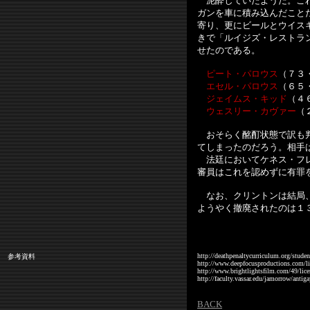
泥酔していたようだ。これ
ガンを車に積み込んだこと
寄り、更にビールとウイス
きで「ルイジズ・レストラ
せたのである。
ピート・パロウス
（７３
エセル・パロウス
（６５
ジェイムス・キッド
（４
ウェスリー・カヴァー
（
おそらく酩酊状態で訳も判
てしまったのだろう。相手
法廷においてケネス・フレ
審員はこれを認めずに有罪
なお、クリントンは結局、
ようやく撤廃されたのは１
http://deathpenaltycurriculum.org/stude
参考資料
http://www.deepfocusproductions.com/li
http://www.brightlightsfilm.com/49/lic
http://faculty.vassar.edu/jamorrow/antig
BACK