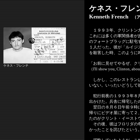
ケネス・フレ
Kenneth French
（ア
１９９３年、クリントン大
これには多くの軍関係者が
のフォートブラッグに駐屯
１人だった。彼が「ルイジ
を殺害した時、このように
「お前に見せてやるぜ、ク
ケネス・フレンチ
（I'll show you, Clinton, abou
しかし、このレストランは
いない。いったいどうして
犯行前夜の１９９３年８月
出かけた。兵舎に帰宅した
翌日の８月６日午前９時に
帰りにビデオ屋に寄って２
たのがクリント・イースト
その後、彼はフロリダの母
かったことを詫びたという