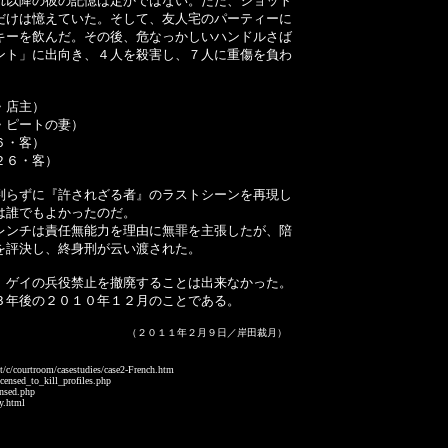
以降の彼の記憶は定かではない。ただ、ショット
だけは憶えていた。そして、友人宅のパーティーに
キーを飲んだ。その後、危なっかしいハンドルさば
ント」に出向き、４人を殺害し、７人に重傷を負わ
・店主）
・ピートの妻）
６・客）
２６・客）
らずに『許されざる者』のラストシーンを再現し
は誰でもよかったのだ。
ンチは責任無能力を理由に無罪を主張したが、陪
を評決し、終身刑が云い渡された。
ゲイの兵役禁止を撤廃することは出来なかった。
３年後の２０１０年１２月のことである。
（２０１１年２月９日／岸田裁月）
nt/c/courtroom/casestudies/case2-French.htm
censed_to_kill_profiles.php
ensed.php
ay.html