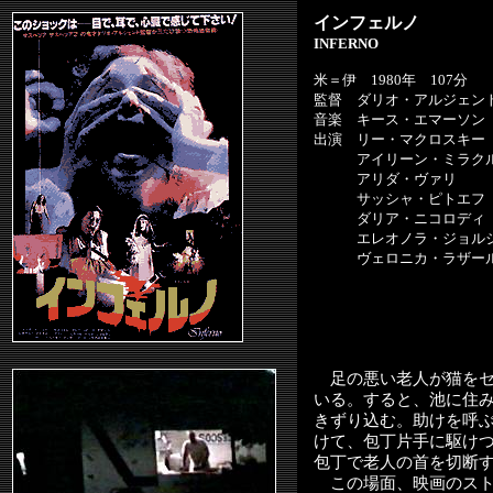
インフェルノ
INFERNO
米＝伊 1980年 107分
監督 ダリオ・アルジェン
音楽 キース・エマーソン
出演 リー・マクロスキー
アイリーン・ミラク
アリダ・ヴァリ
サッシャ・ピトエフ
ダリア・ニコロディ
エレオノラ・ジョル
ヴェロニカ・ラザー
足の悪い老人が猫をセ
いる。すると、池に住
きずり込む。助けを呼
けて、包丁片手に駆け
包丁で老人の首を切断する
この場面、映画のスト