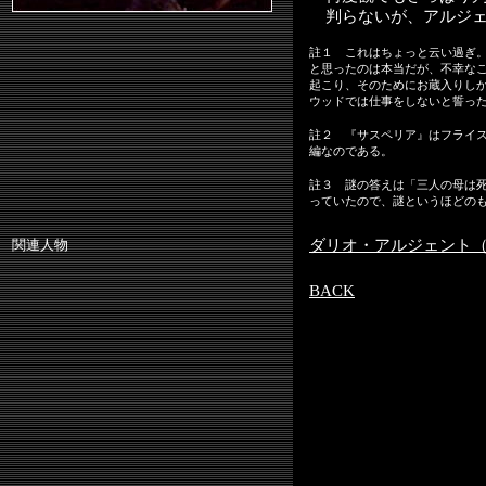
判らないが、アルジェ
註１ これはちょっと云い過ぎ
と思ったのは本当だが、不幸な
起こり、そのためにお蔵入りし
ウッドでは仕事をしないと誓っ
註２ 『サスペリア』はフライ
編なのである。
註３ 謎の答えは「三人の母は
っていたので、謎というほどの
関連人物
ダリオ・アルジェント（DA
BACK