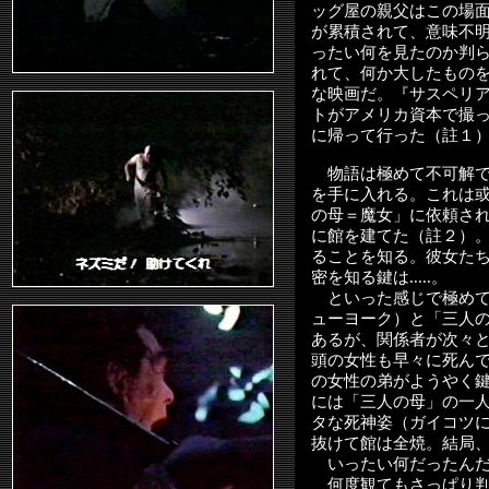
ッグ屋の親父はこの場
が累積されて、意味不
ったい何を見たのか判
れて、何か大したもの
な映画だ。『サスペリ
トがアメリカ資本で撮
に帰って行った（註１
物語は極めて不可解で
を手に入れる。これは
の母＝魔女」に依頼さ
に館を建てた（註２）
ることを知る。彼女た
密を知る鍵は.....。
といった感じで極めて
ューヨーク）と「三人
あるが、関係者が次々
頭の女性も早々に死ん
の女性の弟がようやく
には「三人の母」の一
タな死神姿
（ガイコツ
抜けて館は全焼。結局
いったい何だったんだ
何度観てもさっぱり判