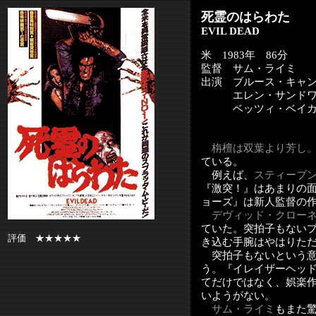
死霊のはらわた
EVIL DEAD
米
1983年 86分
監督 サム・ライミ
出演 ブルース・キャ
エレン・サンドワ
ベッツィ・ベイカ
栴檀は双葉より芳し
ている。
例えば、
スティーブ
『激突！』はあまりの
ョーズ』は新人監督の
デヴィッド・クローネ
ていた。突拍子もない
評価 ★★★★★
き込む手腕はやはりた
突拍子もないという意
う。『イレイザーヘッ
てだけではなく、娯楽
いようがない。
サム・ライミ
もまた