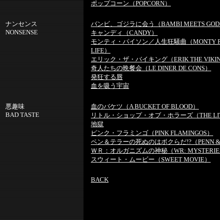
ポップコーン（POPCORN）
ナンセンス
バンビ、ゴジラに会う（BAMBI MEETS GOD
NONSENSE
キャンディ（CANDY）
モンティ・パイソン／人生狂騒曲（MONTY PYTHO
LIFE）
エリック・ザ・バイキング（ERIK THE VIKI
奇人たちの晩餐会（LE DINER DE CONS）
発狂する唇
血を吸う宇宙
悪趣味
血のバケツ（A BUCKET OF BLOOD）
BAD TASTE
リトル・ショップ・オブ・ホラーズ（THE LITTLE
地獄
ピンク・フラミンゴ（PINK FLAMINGOS）
ペン＆テラーの死ぬのはボクらだ!?（PENN & TE
ＷＲ：オルガニズムの神秘（WR: MYSTERIES 
スウィート・ムービー（SWEET MOVIE）
BACK