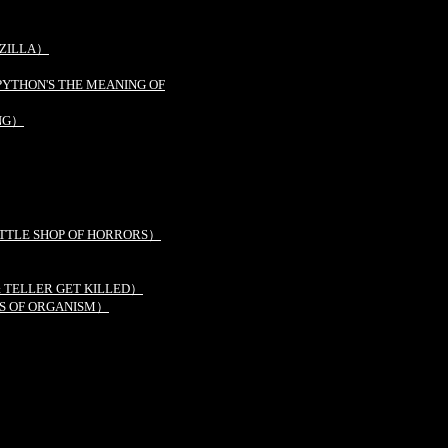
ZILLA）
N'S THE MEANING OF
NG）
 SHOP OF HORRORS）
LLER GET KILLED）
OF ORGANISM）