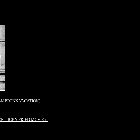
OON'S VACATION）
）
CKY FRIED MOVIE）
）